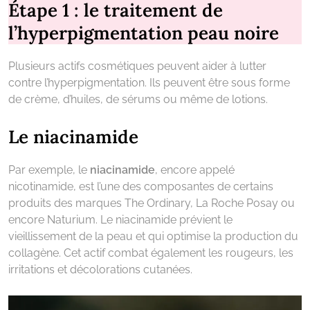
Étape 1 : le traitement de
l’hyperpigmentation peau noire
Plusieurs actifs cosmétiques peuvent aider à lutter
contre l’hyperpigmentation. Ils peuvent être sous forme
de crème, d’huiles, de sérums ou même de lotions.
Le niacinamide
Par exemple, le
niacinamide
, encore appelé
nicotinamide, est l’une des composantes de certains
produits des marques The Ordinary, La Roche Posay ou
encore Naturium. Le niacinamide prévient le
vieillissement de la peau et qui optimise la production du
collagène. Cet actif combat également les rougeurs, les
irritations et décolorations cutanées.