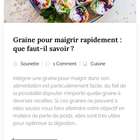
Graine pour maigrir rapidement :
que faut-il savoir ?
Sounette
1 Comment
Cuisine
Intégrer une graine pour maigrir dans son
alimentation est particulièrement facile, du fait de
la possibilité d’ajouter n’importe quelle graine à
diverses recettes. Si ces graines ne peuvent à
elles seules vous faire atteindre votre objectif en
matière de perte de poids, elles sont très utiles
pour optimiser la digestion...