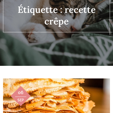
Étiquette :
recette
crêpe
06
SEP